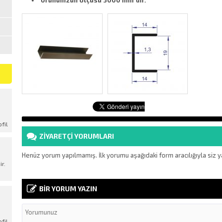
Ürünümzün ölçüsü 3000 mm’dir.
fil
ZİYARETÇİ YORUMLARI
k
M
Henüz yorum yapılmamış. İlk yorumu aşağıdaki form aracılığıyla siz ya
r.
BİR YORUM YAZIN
k
fil