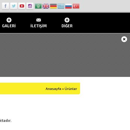
GALERI
İLETIŞIM
DIĞER
Anasayfa
»
Ürünler
tadır.