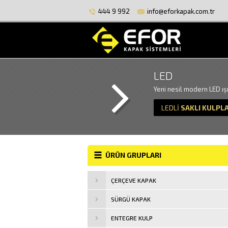
444 9 992
info@eforkapak.com.tr
LED
Yeni nesil modern LED ışık
LEDLİ
SAKLI KULPL
ÜRÜN GRUPLARI
ÇERÇEVE KAPAK
SÜRGÜ KAPAK
ENTEGRE KULP