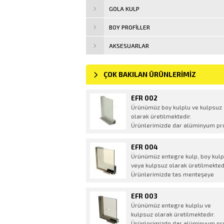
GOLA KULP
BOY PROFILLER
AKSESUARLAR
ÇOK BAKILAN ÜRÜNLERİMİZ
EFR 002
Ürünümüz boy kulplu ve kulpsuz
olarak üretilmektedir.
Ürünlerimizde dar alüminyum pro
menteşesi kullanılmaktadır.
Ürünümüzde RALL boyalı her ren
EFR 004
yapılmaktadır. Ürünümüzde BLU
Ürünümüz entegre kulp, boy kulp
HF veya HKS montaj yerleri talep
veya kulpsuz olarak üretilmektedi
doğrultusunda açılmaktadır.
Ürünlerimizde tas menteşeye
uygun delikler açılmaktadır.
Ürünümüzde RALL boyalı her ren
EFR 003
yapılmaktadır.
Ürünümüz entegre kulplu ve
kulpsuz olarak üretilmektedir.
Ürünlerimizde dar alüminyum pro